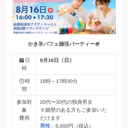
かき氷パフェ婚活パーティー🍧
日
8月16日（日）
時
時
16時～17時30分
間
参加対
20代〜30代の独身男女
象
※婚歴のある方もご参加いた
費用
だけます
男性
：5,000円（税込）