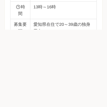
時
13時～16時
間
募集要
愛知県在住で20～39歳の独身
項
男女
※婚歴のある方もご参加いた
だけます
場所
稲沢市勤労福祉会館 第6研修室
詳細はこちらから