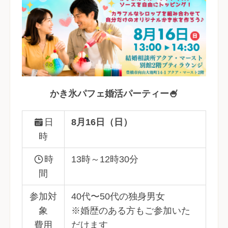
かき氷パフェ婚活パーティー🍧
日
8月16日（日）
時
時
13時～12時30分
間
参加対
40代〜50代の独身男女
象
※婚歴のある方もご参加いた
費用
だけます