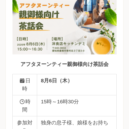
アフタヌーンティー親御様向け茶話会
日
8月6日（木）
時
時
15時～16時30分
間
参加対
独身の息子様、娘様をお持ち