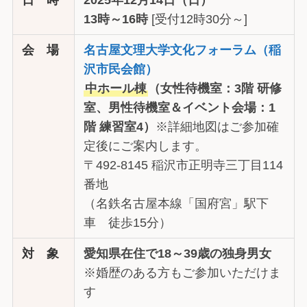
13時～16時
[受付12時30分～]
会 場
名古屋文理大学文化フォーラム（稲
沢市民会館）
中ホール棟
（女性待機室：3階 研修
室、男性待機室＆イベント会場：1
階 練習室4）
※詳細地図はご参加確
定後にご案内します。
〒492-8145 稲沢市正明寺三丁目114
番地
（名鉄名古屋本線「国府宮」駅下
車 徒歩15分）
対 象
愛知県在住で18～39歳の独身男女
※婚歴のある方もご参加いただけま
す